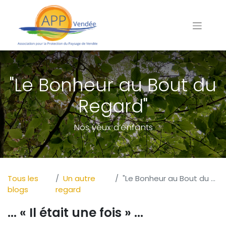
"Le Bonheur au Bout du
Regard"
Nos yeux d’enfants
Tous les
Un autre
"Le Bonheur au Bout du Regard"
blogs
regard
... « Il était une fois » ...