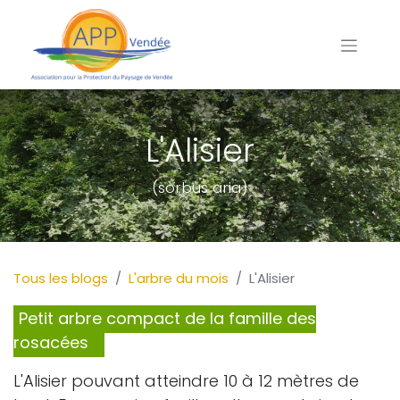
L'Alisier
(sorbus aria)
Tous les blogs
L'arbre du mois
L'Alisier
Petit arbre compact de la famille des
rosacées
L'Alisier pouvant atteindre 10 à 12 mètres de